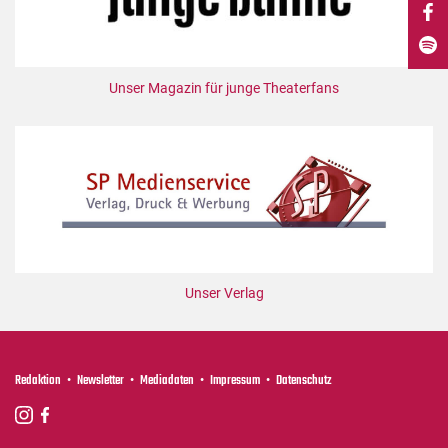
DdB-map
Kalender
Premierensuche
Unser Magazin für junge Theaterfans
Festival-Planer
Hefte
Alle Hefte
Leseproben
Podcast
Service
Unser Verlag
Shop / Abo
Newsletter
Redaktion
Redaktion
Newsletter
Mediadaten
Impressum
Datenschutz
Autor:innen
Partner