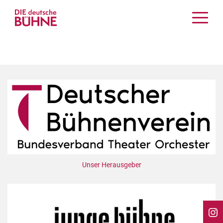
Kritiken
Schauspiel
Musiktheater
Tanz
Crossover
Bühnenwelt
Festivals & Veranstaltungen
Menschen & Theater
Themen
Unser Herausgeber
Internationales
Nachrufe
Medientipps