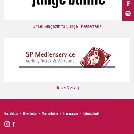
DdB-map
Kalender
Premierensuche
Unser Magazin für junge Theaterfans
Festival-Planer
Hefte
Alle Hefte
Leseproben
Podcast
Service
Unser Verlag
Shop / Abo
Newsletter
Redaktion
Redaktion
Newsletter
Mediadaten
Impressum
Datenschutz
Autor:innen
Partner