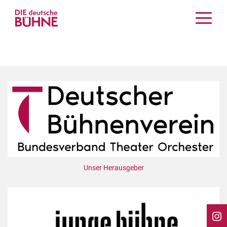
Kritiken
Schauspiel
Musiktheater
Tanz
Crossover
Bühnenwelt
Festivals & Veranstaltungen
Menschen & Theater
Themen
Unser Herausgeber
Internationales
Nachrufe
Medientipps