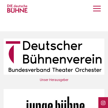
Kritiken
Schauspiel
Musiktheater
Tanz
Crossover
Bühnenwelt
Festivals & Veranstaltungen
Menschen & Theater
Themen
Unser Herausgeber
Internationales
Nachrufe
Medientipps