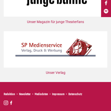
DdB-map
Kalender
Premierensuche
Unser Magazin für junge Theaterfans
Festival-Planer
Hefte
Alle Hefte
Leseproben
Podcast
Service
Unser Verlag
Shop / Abo
Newsletter
Redaktion
Redaktion
Newsletter
Mediadaten
Impressum
Datenschutz
Autor:innen
Partner