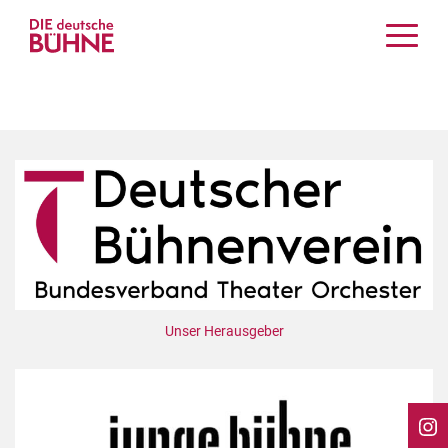
Kritiken
Schauspiel
Musiktheater
Tanz
Crossover
Bühnenwelt
Festivals & Veranstaltungen
Menschen & Theater
Themen
Unser Herausgeber
Internationales
Nachrufe
Medientipps