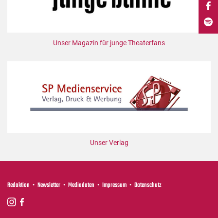
DdB-map
Kalender
Premierensuche
Unser Magazin für junge Theaterfans
Festival-Planer
Hefte
Alle Hefte
Leseproben
Podcast
Service
Unser Verlag
Shop / Abo
Newsletter
Redaktion
Redaktion
Newsletter
Mediadaten
Impressum
Datenschutz
Autor:innen
Partner