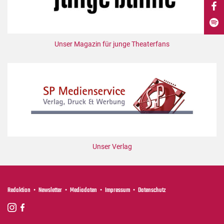
DdB-map
Kalender
Premierensuche
Unser Magazin für junge Theaterfans
Festival-Planer
Hefte
Alle Hefte
Leseproben
Podcast
Service
Unser Verlag
Shop / Abo
Newsletter
Redaktion
Redaktion
Newsletter
Mediadaten
Impressum
Datenschutz
Autor:innen
Partner