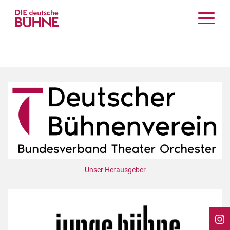
Kritiken
Schauspiel
Musiktheater
Tanz
Crossover
Bühnenwelt
Festivals & Veranstaltungen
Menschen & Theater
Themen
Unser Herausgeber
Internationales
Nachrufe
Medientipps