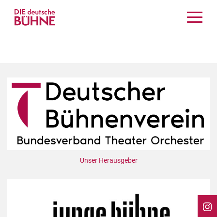
Kritiken
Schauspiel
Musiktheater
Tanz
Crossover
Bühnenwelt
Festivals & Veranstaltungen
Menschen & Theater
Themen
Unser Herausgeber
Internationales
Nachrufe
Medientipps