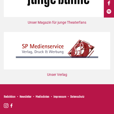
DdB-map
Kalender
Premierensuche
Unser Magazin für junge Theaterfans
Festival-Planer
Hefte
Alle Hefte
Leseproben
Podcast
Service
Unser Verlag
Shop / Abo
Newsletter
Redaktion
Redaktion
Newsletter
Mediadaten
Impressum
Datenschutz
Autor:innen
Partner