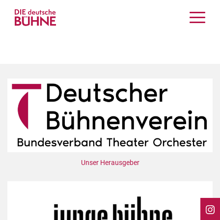
Kritiken
Schauspiel
Musiktheater
Tanz
Crossover
Bühnenwelt
Festivals & Veranstaltungen
Menschen & Theater
Themen
Unser Herausgeber
Internationales
Nachrufe
Medientipps