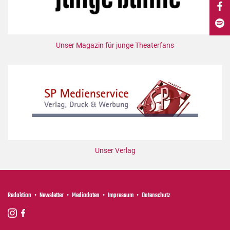
DdB-map
Kalender
Premierensuche
Unser Magazin für junge Theaterfans
Festival-Planer
Hefte
Alle Hefte
Leseproben
Podcast
Service
Unser Verlag
Shop / Abo
Newsletter
Redaktion
Redaktion
Newsletter
Mediadaten
Impressum
Datenschutz
Autor:innen
Partner