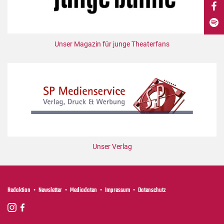
DdB-map
Kalender
Premierensuche
Unser Magazin für junge Theaterfans
Festival-Planer
Hefte
Alle Hefte
Leseproben
Podcast
Service
Unser Verlag
Shop / Abo
Newsletter
Redaktion
Redaktion
Newsletter
Mediadaten
Impressum
Datenschutz
Autor:innen
Partner