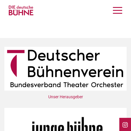
Kritiken
Schauspiel
Musiktheater
Tanz
Crossover
Bühnenwelt
Festivals & Veranstaltungen
Menschen & Theater
Themen
Unser Herausgeber
Internationales
Nachrufe
Medientipps