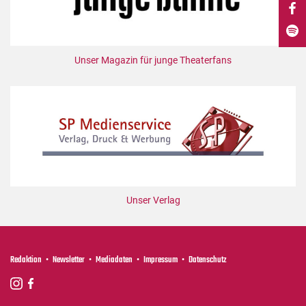
DdB-map
Kalender
Premierensuche
Unser Magazin für junge Theaterfans
Festival-Planer
Hefte
Alle Hefte
Leseproben
Podcast
Service
Unser Verlag
Shop / Abo
Newsletter
Redaktion
Redaktion
Newsletter
Mediadaten
Impressum
Datenschutz
Autor:innen
Partner