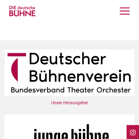
Kritiken
Schauspiel
Musiktheater
Tanz
Crossover
Bühnenwelt
Festivals & Veranstaltungen
Menschen & Theater
Themen
Unser Herausgeber
Internationales
Nachrufe
Medientipps