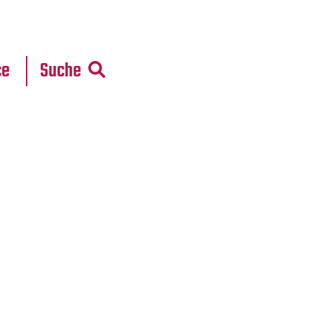
r
daten
ce
Suche