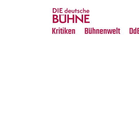
Tanz
Nachrufe
Crossover
Medientipps
Kritiken
Bühnenwelt
Dd