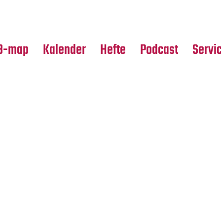
Premierensuche
Alle Hefte
Partne
Festival-Planer
Leseproben
Media
B-map
Kalender
Hefte
Podcast
Servi