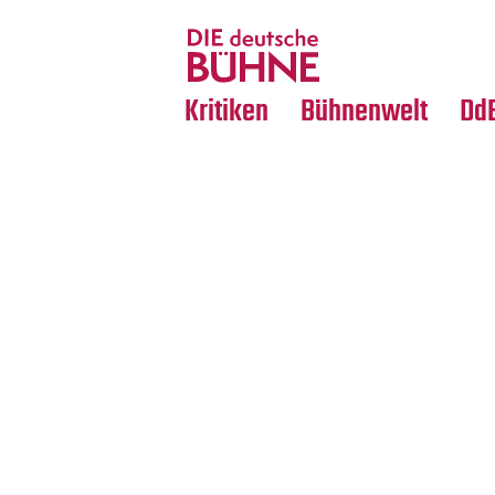
Tanz
Nachrufe
Crossover
Medientipps
Kritiken
Bühnenwelt
Dd