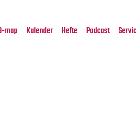
Premierensuche
Alle Hefte
Partne
Festival-Planer
Leseproben
Media
B-map
Kalender
Hefte
Podcast
Servi