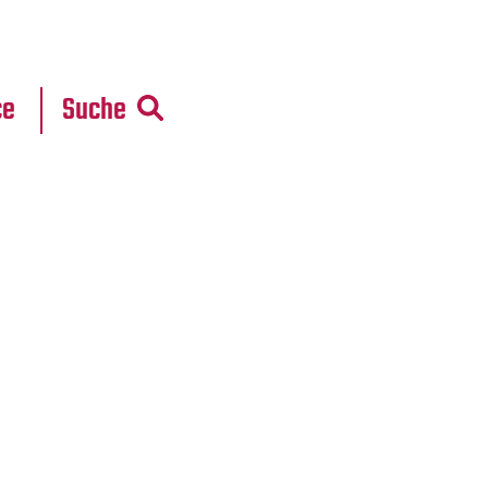
r
daten
ce
Suche