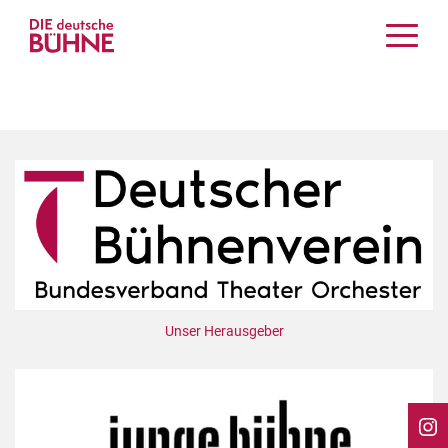
Kritiken
Schauspiel
Musiktheater
Tanz
Crossover
Bühnenwelt
Festivals & Veranstaltungen
Menschen & Theater
Themen
Unser Herausgeber
Internationales
Nachrufe
Medientipps