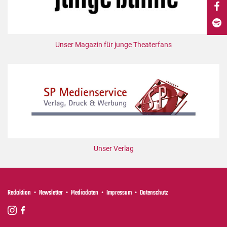
DdB-map
Kalender
Premierensuche
Unser Magazin für junge Theaterfans
Festival-Planer
Hefte
Alle Hefte
Leseproben
Podcast
Service
Unser Verlag
Shop / Abo
Newsletter
Redaktion
Redaktion
Newsletter
Mediadaten
Impressum
Datenschutz
Autor:innen
Partner