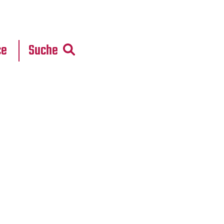
r
daten
ce
Suche