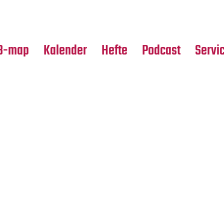
Premierensuche
Alle Hefte
Partne
Festival-Planer
Leseproben
Media
B-map
Kalender
Hefte
Podcast
Servi