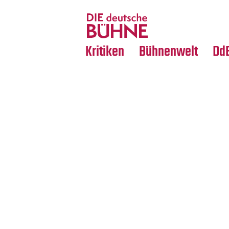
Tanz
Nachrufe
Crossover
Medientipps
Kritiken
Bühnenwelt
Dd