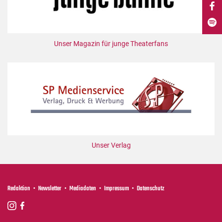
DdB-map
Kalender
Premierensuche
Unser Magazin für junge Theaterfans
Festival-Planer
Hefte
Alle Hefte
Leseproben
Podcast
Service
Unser Verlag
Shop / Abo
Newsletter
Redaktion
Redaktion
Newsletter
Mediadaten
Impressum
Datenschutz
Autor:innen
Partner