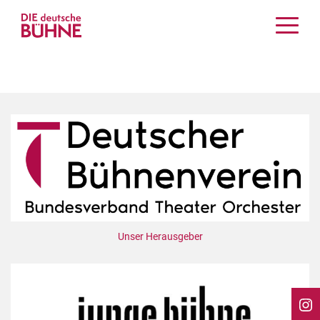
Kritiken
Schauspiel
Musiktheater
Tanz
Crossover
Bühnenwelt
Festivals & Veranstaltungen
Menschen & Theater
Themen
Unser Herausgeber
Internationales
Nachrufe
Medientipps