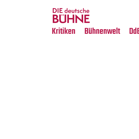
Tanz
Nachrufe
Crossover
Medientipps
Kritiken
Bühnenwelt
Dd