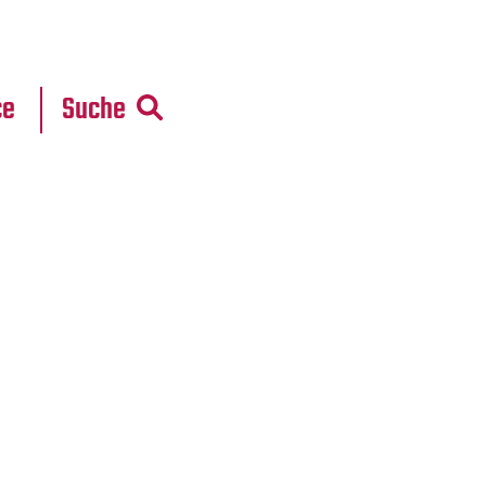
r
daten
ce
Suche