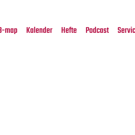
Premierensuche
Alle Hefte
Partne
Festival-Planer
Leseproben
Media
B-map
Kalender
Hefte
Podcast
Servi