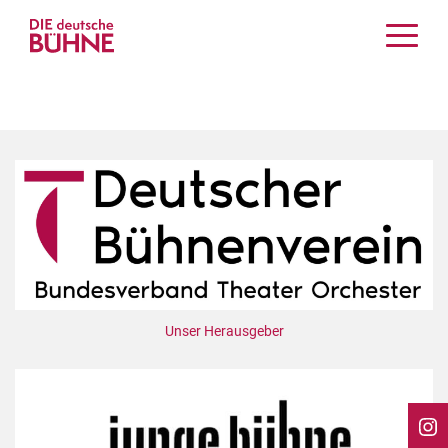
Kritiken
Schauspiel
Musiktheater
Tanz
Crossover
Bühnenwelt
Festivals & Veranstaltungen
Menschen & Theater
Themen
Unser Herausgeber
Internationales
Nachrufe
Medientipps