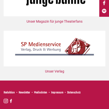
DdB-map
Kalender
Premierensuche
Unser Magazin für junge Theaterfans
Festival-Planer
Hefte
Alle Hefte
Leseproben
Podcast
Service
Unser Verlag
Shop / Abo
Newsletter
Redaktion
Redaktion
Newsletter
Mediadaten
Impressum
Datenschutz
Autor:innen
Partner