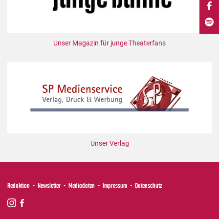
DdB-map
Kalender
Premierensuche
Unser Magazin für junge Theaterfans
Festival-Planer
Hefte
Alle Hefte
Leseproben
Podcast
Service
Unser Verlag
Shop / Abo
Newsletter
Redaktion
Redaktion
Newsletter
Mediadaten
Impressum
Datenschutz
Autor:innen
Partner