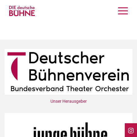
Kritiken
Schauspiel
Musiktheater
Tanz
Crossover
Bühnenwelt
Festivals & Veranstaltungen
Menschen & Theater
Themen
Unser Herausgeber
Internationales
Nachrufe
Medientipps