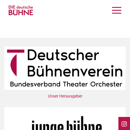
Kritiken
Schauspiel
Musiktheater
Tanz
Crossover
Bühnenwelt
Festivals & Veranstaltungen
Menschen & Theater
Themen
Unser Herausgeber
Internationales
Nachrufe
Medientipps