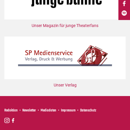
DdB-map
Kalender
Premierensuche
Unser Magazin für junge Theaterfans
Festival-Planer
Hefte
Alle Hefte
Leseproben
Podcast
Service
Unser Verlag
Shop / Abo
Newsletter
Redaktion
Redaktion
Newsletter
Mediadaten
Impressum
Datenschutz
Autor:innen
Partner