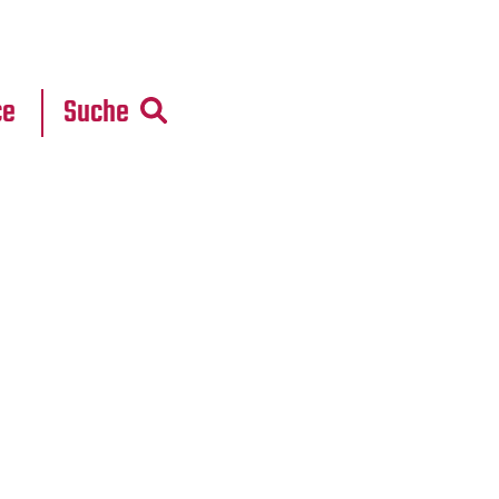
r
daten
ce
Suche