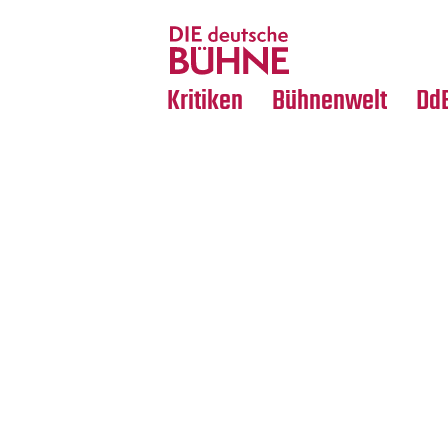
Tanz
Nachrufe
Crossover
Medientipps
Kritiken
Bühnenwelt
Dd