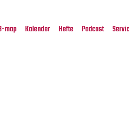
Premierensuche
Alle Hefte
Partne
Festival-Planer
Leseproben
Media
B-map
Kalender
Hefte
Podcast
Servi