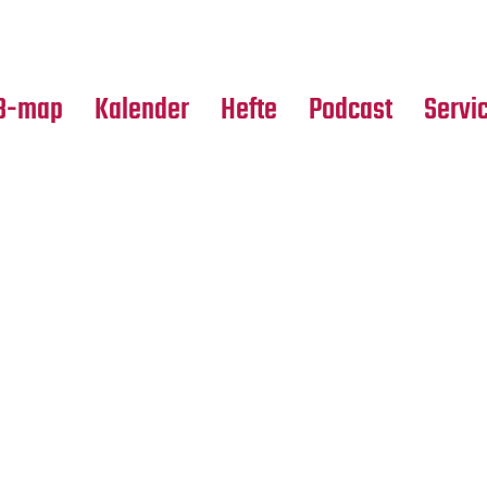
Premierensuche
Alle Hefte
Partne
Festival-Planer
Leseproben
Media
B-map
Kalender
Hefte
Podcast
Servi