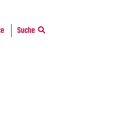
r
daten
ce
Suche