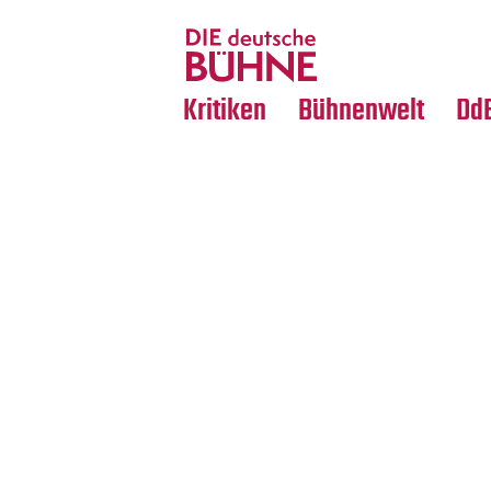
Tanz
Nachrufe
Crossover
Medientipps
Kritiken
Bühnenwelt
Dd