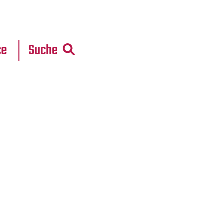
r
daten
ce
Suche