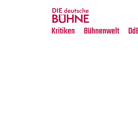
Tanz
Nachrufe
Crossover
Medientipps
Kritiken
Bühnenwelt
Dd