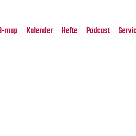
Premierensuche
Alle Hefte
Partne
Festival-Planer
Leseproben
Media
B-map
Kalender
Hefte
Podcast
Servi