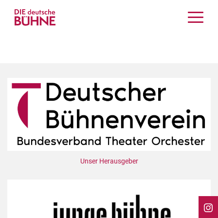
Kritiken
Schauspiel
Musiktheater
Tanz
Crossover
Bühnenwelt
Festivals & Veranstaltungen
Menschen & Theater
Themen
Unser Herausgeber
Internationales
Nachrufe
Medientipps