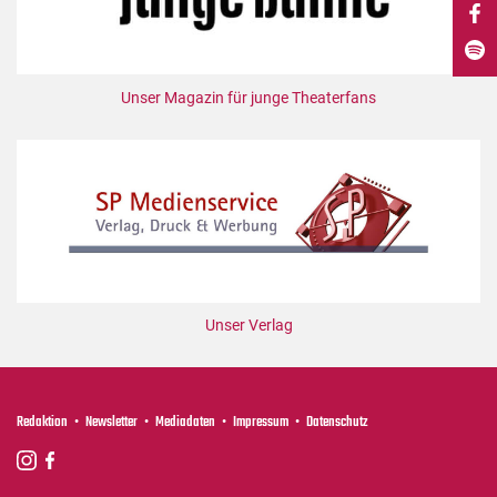
DdB-map
Kalender
Premierensuche
Unser Magazin für junge Theaterfans
Festival-Planer
Hefte
Alle Hefte
Leseproben
Podcast
Service
Unser Verlag
Shop / Abo
Newsletter
Redaktion
Redaktion
Newsletter
Mediadaten
Impressum
Datenschutz
Autor:innen
Partner