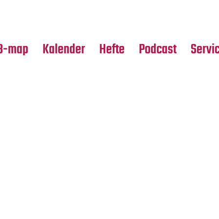
Premierensuche
Alle Hefte
Partne
Festival-Planer
Leseproben
Media
B-map
Kalender
Hefte
Podcast
Servi