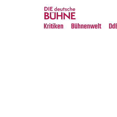
Tanz
Nachrufe
Crossover
Medientipps
Kritiken
Bühnenwelt
Dd