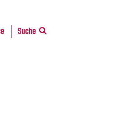
r
daten
ce
Suche