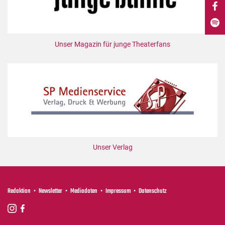
DdB-map
Kalender
Premierensuche
Unser Magazin für junge Theaterfans
Festival-Planer
Hefte
Alle Hefte
Leseproben
Podcast
Service
Unser Verlag
Shop / Abo
Newsletter
Redaktion
Redaktion
Newsletter
Mediadaten
Impressum
Datenschutz
Autor:innen
Partner