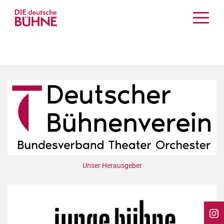
Kritiken
Schauspiel
Musiktheater
Tanz
Crossover
Bühnenwelt
Festivals & Veranstaltungen
Menschen & Theater
Themen
Unser Herausgeber
Internationales
Nachrufe
Medientipps