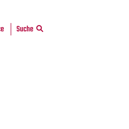
r
daten
ce
Suche