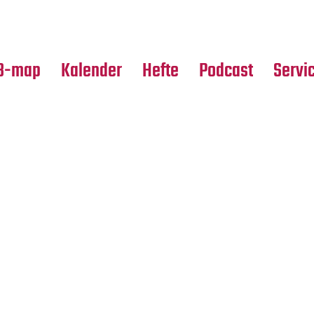
Premierensuche
Alle Hefte
Partne
Festival-Planer
Leseproben
Media
B-map
Kalender
Hefte
Podcast
Servi