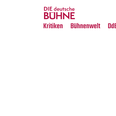
Tanz
Nachrufe
Crossover
Medientipps
Kritiken
Bühnenwelt
Dd