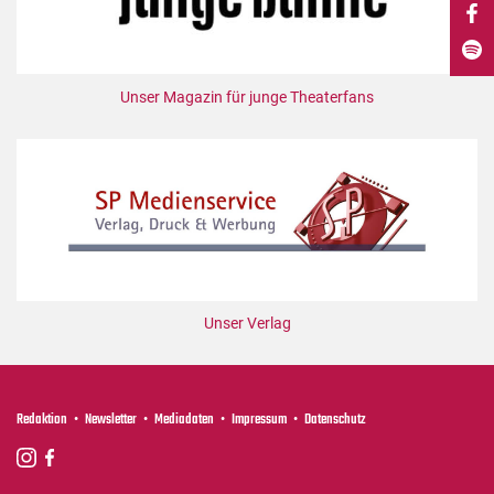
DdB-map
Kalender
Premierensuche
Unser Magazin für junge Theaterfans
Festival-Planer
Hefte
Alle Hefte
Leseproben
Podcast
Service
Unser Verlag
Shop / Abo
Newsletter
Redaktion
Redaktion
Newsletter
Mediadaten
Impressum
Datenschutz
Autor:innen
Partner