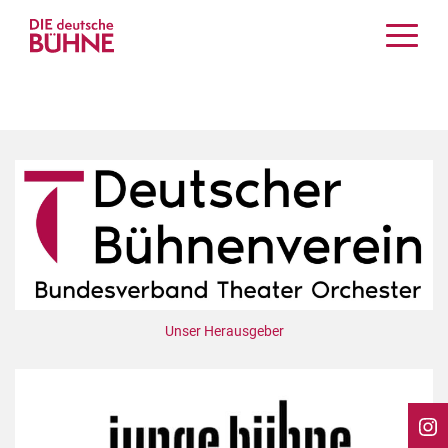
Kritiken
Schauspiel
Musiktheater
Tanz
Crossover
Bühnenwelt
Festivals & Veranstaltungen
Menschen & Theater
Themen
Unser Herausgeber
Internationales
Nachrufe
Medientipps