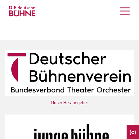
Kritiken
Schauspiel
Musiktheater
Tanz
Crossover
Bühnenwelt
Festivals & Veranstaltungen
Menschen & Theater
Themen
Unser Herausgeber
Internationales
Nachrufe
Medientipps