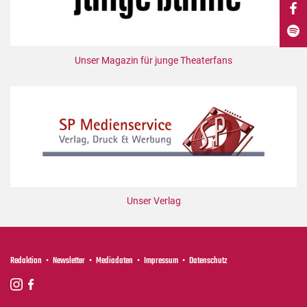
DdB-map
Kalender
Premierensuche
Unser Magazin für junge Theaterfans
Festival-Planer
Hefte
Alle Hefte
Leseproben
Podcast
Service
Unser Verlag
Shop / Abo
Newsletter
Redaktion
Redaktion
Newsletter
Mediadaten
Impressum
Datenschutz
Autor:innen
Partner