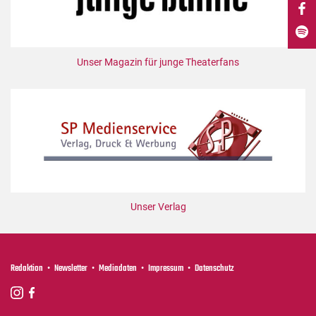
DdB-map
Kalender
Premierensuche
Unser Magazin für junge Theaterfans
Festival-Planer
Hefte
Alle Hefte
Leseproben
Podcast
Service
Unser Verlag
Shop / Abo
Newsletter
Redaktion
Redaktion
Newsletter
Mediadaten
Impressum
Datenschutz
Autor:innen
Partner