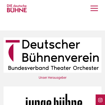
Kritiken
Schauspiel
Musiktheater
Tanz
Crossover
Bühnenwelt
Festivals & Veranstaltungen
Menschen & Theater
Themen
Unser Herausgeber
Internationales
Nachrufe
Medientipps