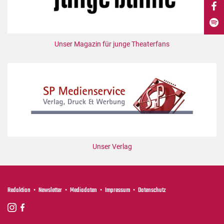
DdB-map
Kalender
Premierensuche
Unser Magazin für junge Theaterfans
Festival-Planer
Hefte
Alle Hefte
Leseproben
Podcast
Service
Unser Verlag
Shop / Abo
Newsletter
Redaktion
Redaktion
Newsletter
Mediadaten
Impressum
Datenschutz
Autor:innen
Partner