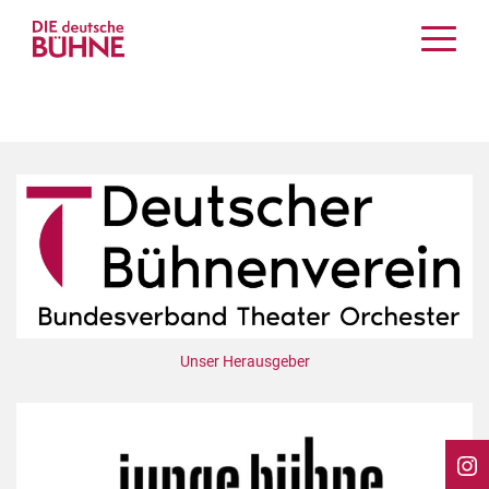
Kritiken
Schauspiel
Musiktheater
Tanz
Crossover
Bühnenwelt
Festivals & Veranstaltungen
Menschen & Theater
Themen
Unser Herausgeber
Internationales
Nachrufe
Medientipps