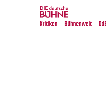
Tanz
Nachrufe
Crossover
Medientipps
Kritiken
Bühnenwelt
Dd