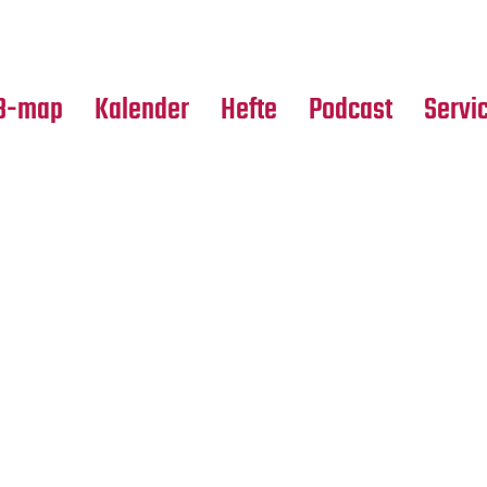
Premierensuche
Alle Hefte
Partne
Festival-Planer
Leseproben
Media
B-map
Kalender
Hefte
Podcast
Servi