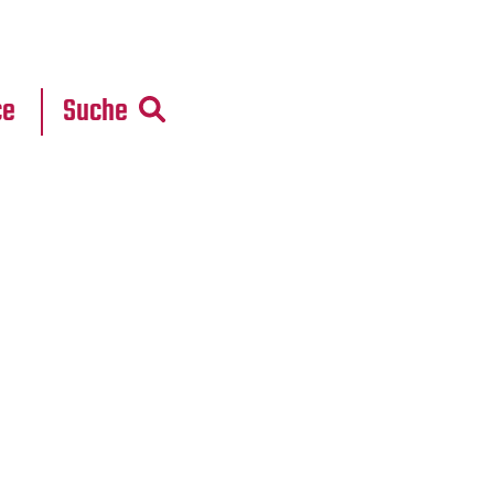
r
daten
ce
Suche