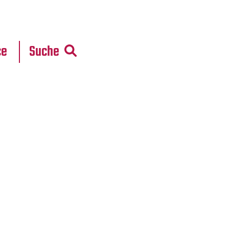
r
daten
ce
Suche