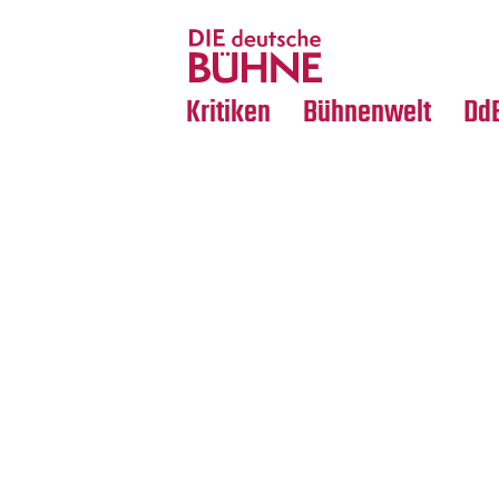
Tanz
Nachrufe
Crossover
Medientipps
Kritiken
Bühnenwelt
Dd