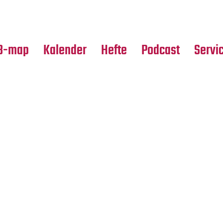
Premierensuche
Alle Hefte
Partne
Festival-Planer
Leseproben
Media
B-map
Kalender
Hefte
Podcast
Servi