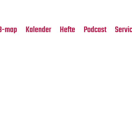
Premierensuche
Alle Hefte
Partne
Festival-Planer
Leseproben
Media
B-map
Kalender
Hefte
Podcast
Servi