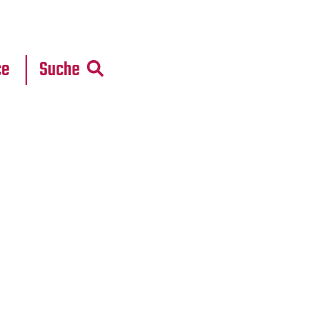
r
daten
ce
Suche