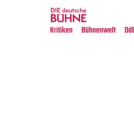
Tanz
Nachrufe
Crossover
Medientipps
Kritiken
Bühnenwelt
Dd