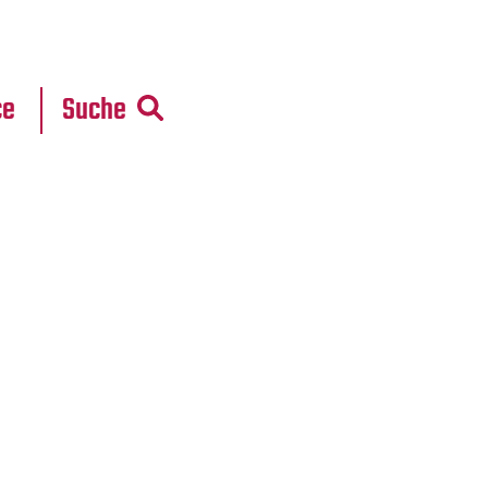
r
daten
ce
Suche