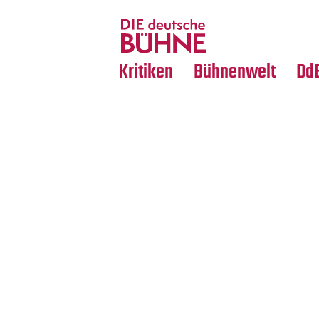
Tanz
Nachrufe
Crossover
Medientipps
Kritiken
Bühnenwelt
Dd