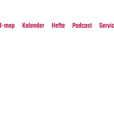
Premierensuche
Alle Hefte
Partne
Festival-Planer
Leseproben
Media
B-map
Kalender
Hefte
Podcast
Servi