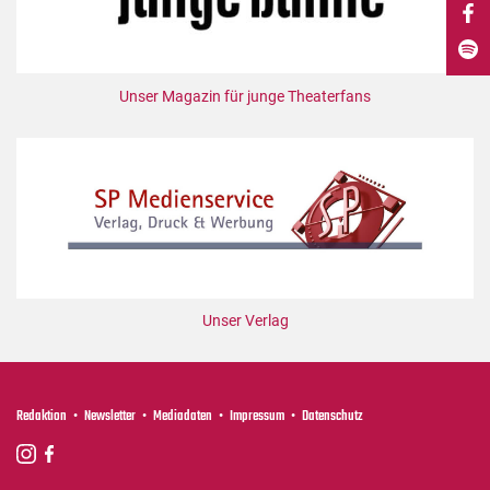
DdB-map
Kalender
Premierensuche
Unser Magazin für junge Theaterfans
Festival-Planer
Hefte
Alle Hefte
Leseproben
Podcast
Service
Unser Verlag
Shop / Abo
Newsletter
Redaktion
Redaktion
Newsletter
Mediadaten
Impressum
Datenschutz
Autor:innen
Partner