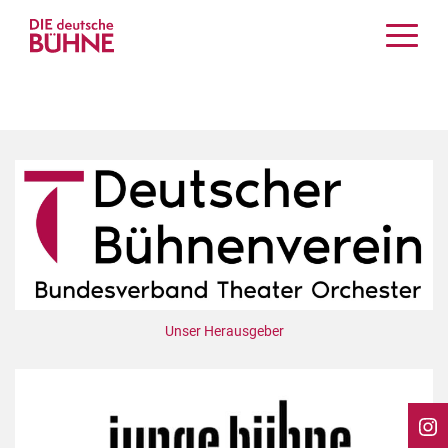
Kritiken
Schauspiel
Musiktheater
Tanz
Crossover
Bühnenwelt
Festivals & Veranstaltungen
Menschen & Theater
Themen
Unser Herausgeber
Internationales
Nachrufe
Medientipps