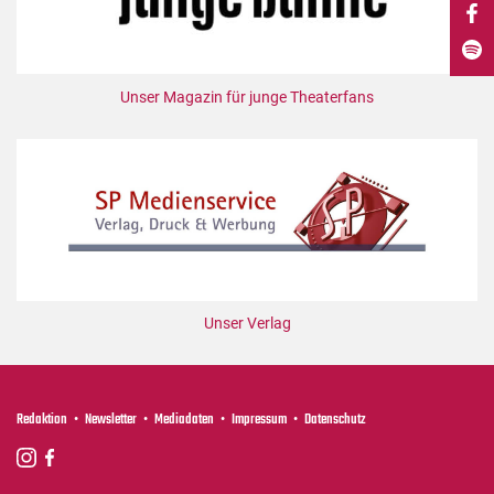
DdB-map
Kalender
Premierensuche
Unser Magazin für junge Theaterfans
Festival-Planer
Hefte
Alle Hefte
Leseproben
Podcast
Service
Unser Verlag
Shop / Abo
Newsletter
Redaktion
Redaktion
Newsletter
Mediadaten
Impressum
Datenschutz
Autor:innen
Partner