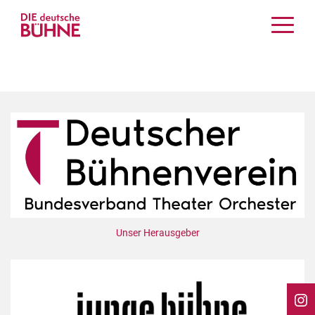
Kritiken
Schauspiel
Musiktheater
Tanz
Crossover
Bühnenwelt
Festivals & Veranstaltungen
Menschen & Theater
Themen
Unser Herausgeber
Internationales
Nachrufe
Medientipps