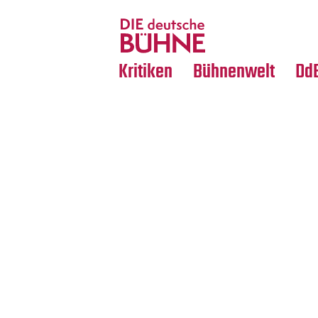
Tanz
Nachrufe
Crossover
Medientipps
Kritiken
Bühnenwelt
Dd