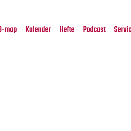
Premierensuche
Alle Hefte
Partne
Festival-Planer
Leseproben
Media
B-map
Kalender
Hefte
Podcast
Servi