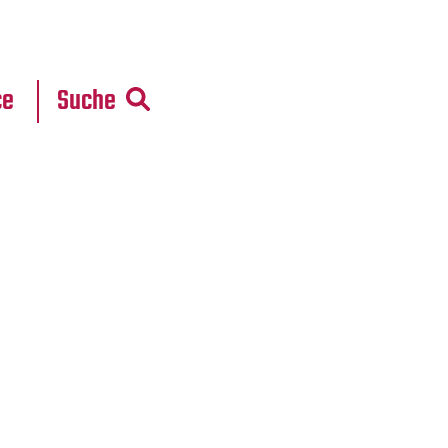
r
daten
ce
Suche