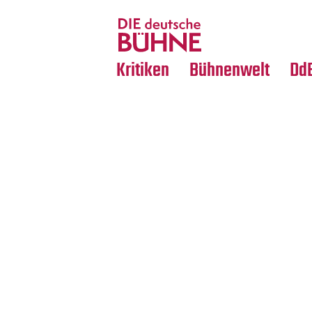
Tanz
Nachrufe
Crossover
Medientipps
Kritiken
Bühnenwelt
Dd