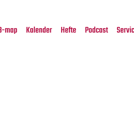
Premierensuche
Alle Hefte
Partne
Festival-Planer
Leseproben
Media
B-map
Kalender
Hefte
Podcast
Servi