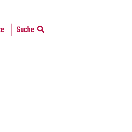
r
daten
ce
Suche