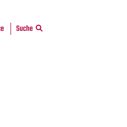
r
daten
ce
Suche