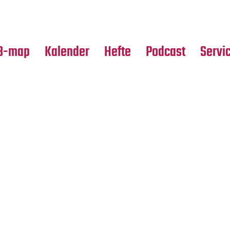
Premierensuche
Alle Hefte
Partne
Festival-Planer
Leseproben
Media
B-map
Kalender
Hefte
Podcast
Servi