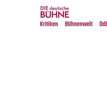
Tanz
Nachrufe
Crossover
Medientipps
Kritiken
Bühnenwelt
Dd