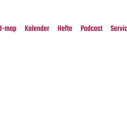
Premierensuche
Alle Hefte
Partne
Festival-Planer
Leseproben
Media
B-map
Kalender
Hefte
Podcast
Servi