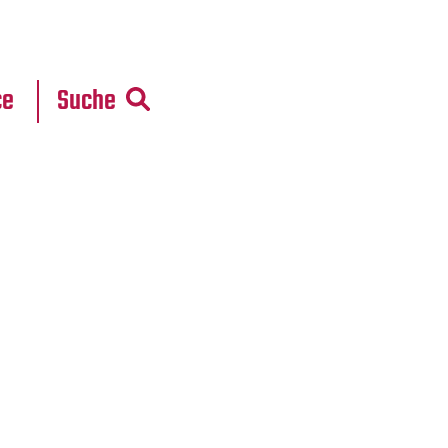
r
daten
ce
Suche