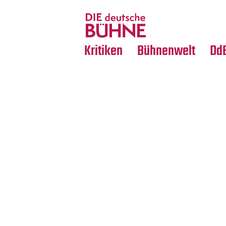
Tanz
Nachrufe
Crossover
Medientipps
Kritiken
Bühnenwelt
Dd