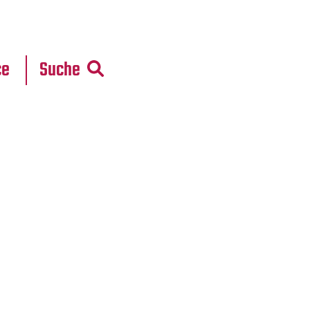
r
daten
ce
Suche