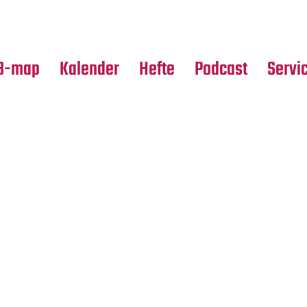
Premierensuche
Alle Hefte
Partne
Festival-Planer
Leseproben
Media
B-map
Kalender
Hefte
Podcast
Servi