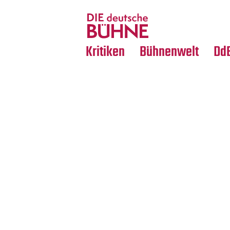
Tanz
Nachrufe
Crossover
Medientipps
Kritiken
Bühnenwelt
Dd