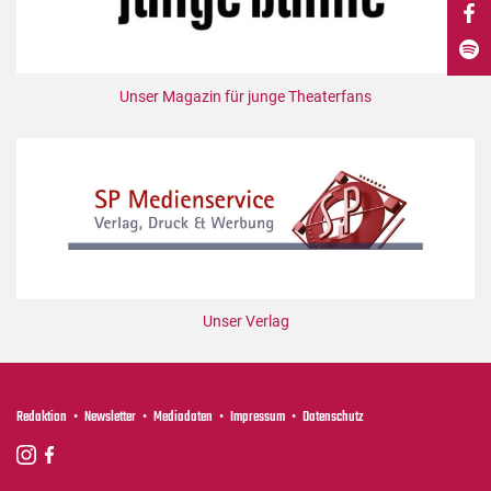
DdB-map
Kalender
Premierensuche
Unser Magazin für junge Theaterfans
Festival-Planer
Hefte
Alle Hefte
Leseproben
Podcast
Service
Unser Verlag
Shop / Abo
Newsletter
Redaktion
Redaktion
Newsletter
Mediadaten
Impressum
Datenschutz
Autor:innen
Partner