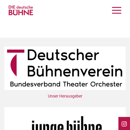
Kritiken
Schauspiel
Musiktheater
Tanz
Crossover
Bühnenwelt
Festivals & Veranstaltungen
Menschen & Theater
Themen
Unser Herausgeber
Internationales
Nachrufe
Medientipps