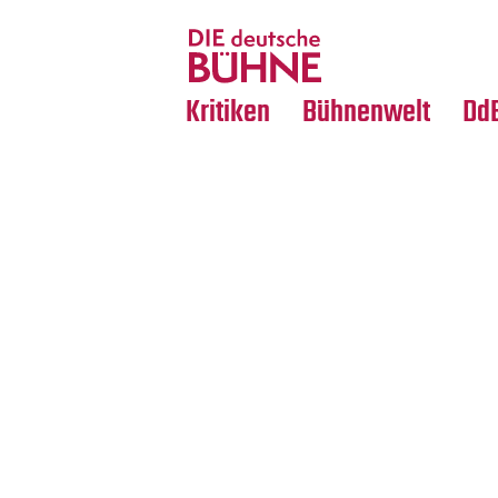
Tanz
Nachrufe
Crossover
Medientipps
Kritiken
Bühnenwelt
Dd