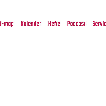
Premierensuche
Alle Hefte
Partne
Festival-Planer
Leseproben
Media
B-map
Kalender
Hefte
Podcast
Servi