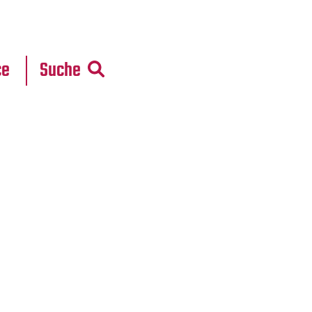
r
daten
ce
Suche