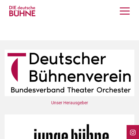
Kritiken
Schauspiel
Musiktheater
Tanz
Crossover
Bühnenwelt
Festivals & Veranstaltungen
Menschen & Theater
Themen
Unser Herausgeber
Internationales
Nachrufe
Medientipps