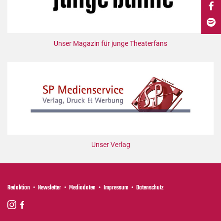
DdB-map
Kalender
Premierensuche
Unser Magazin für junge Theaterfans
Festival-Planer
Hefte
Alle Hefte
Leseproben
Podcast
Service
Unser Verlag
Shop / Abo
Newsletter
Redaktion
Redaktion
Newsletter
Mediadaten
Impressum
Datenschutz
Autor:innen
Partner