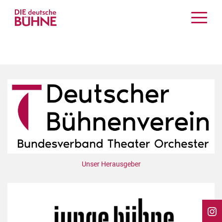
Kritiken
Schauspiel
Musiktheater
Tanz
Crossover
Bühnenwelt
Festivals & Veranstaltungen
Menschen & Theater
Themen
Unser Herausgeber
Internationales
Nachrufe
Medientipps