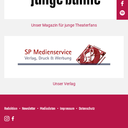
DdB-map
Kalender
Premierensuche
Unser Magazin für junge Theaterfans
Festival-Planer
Hefte
Alle Hefte
Leseproben
Podcast
Service
Unser Verlag
Shop / Abo
Newsletter
Redaktion
Redaktion
Newsletter
Mediadaten
Impressum
Datenschutz
Autor:innen
Partner