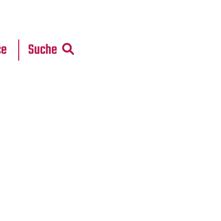
r
daten
ce
Suche