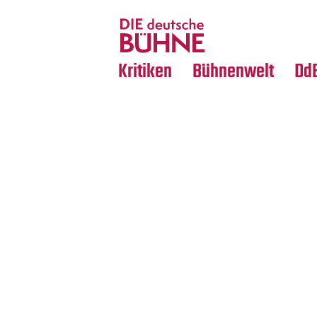
Tanz
Nachrufe
Crossover
Medientipps
Kritiken
Bühnenwelt
Dd