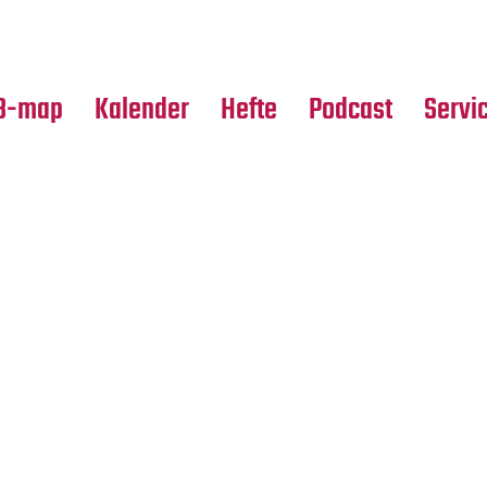
Premierensuche
Alle Hefte
Partne
Festival-Planer
Leseproben
Media
B-map
Kalender
Hefte
Podcast
Servi