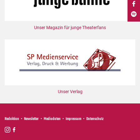
DdB-map
Kalender
Premierensuche
Unser Magazin für junge Theaterfans
Festival-Planer
Hefte
Alle Hefte
Leseproben
Podcast
Service
Unser Verlag
Shop / Abo
Newsletter
Redaktion
Redaktion
Newsletter
Mediadaten
Impressum
Datenschutz
Autor:innen
Partner