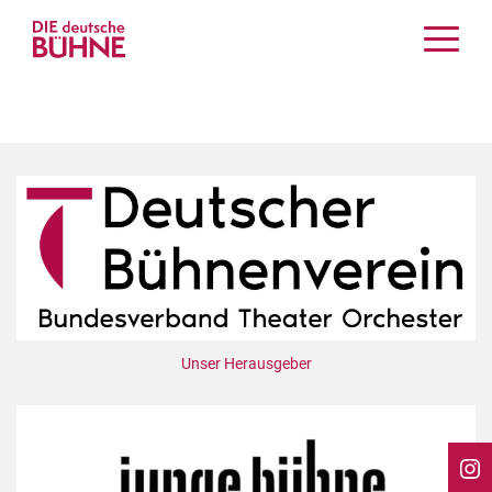
Kritiken
Schauspiel
Musiktheater
Tanz
Crossover
Bühnenwelt
Festivals & Veranstaltungen
Menschen & Theater
Themen
Unser Herausgeber
Internationales
Nachrufe
Medientipps