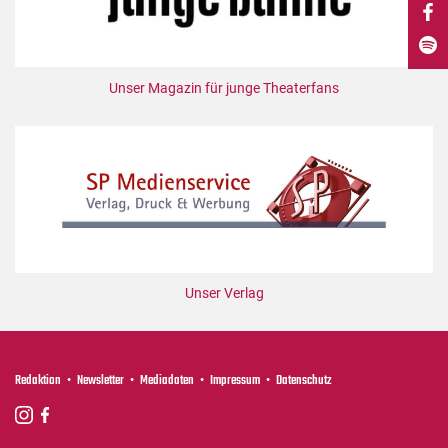
DdB-map
Kalender
Premierensuche
Unser Magazin für junge Theaterfans
Festival-Planer
Hefte
Alle Hefte
Leseproben
Podcast
Service
Unser Verlag
Shop / Abo
Newsletter
Redaktion
Redaktion
Newsletter
Mediadaten
Impressum
Datenschutz
Autor:innen
Partner