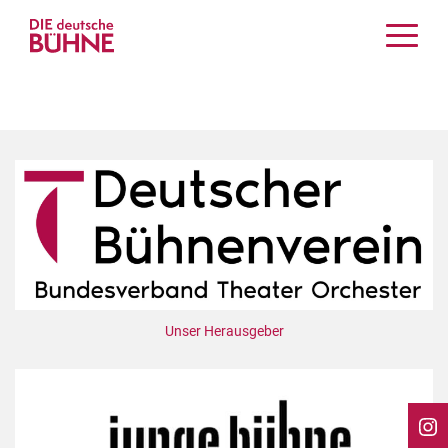
Kritiken
Schauspiel
Musiktheater
Tanz
Crossover
Bühnenwelt
Festivals & Veranstaltungen
Menschen & Theater
Themen
Unser Herausgeber
Internationales
Nachrufe
Medientipps