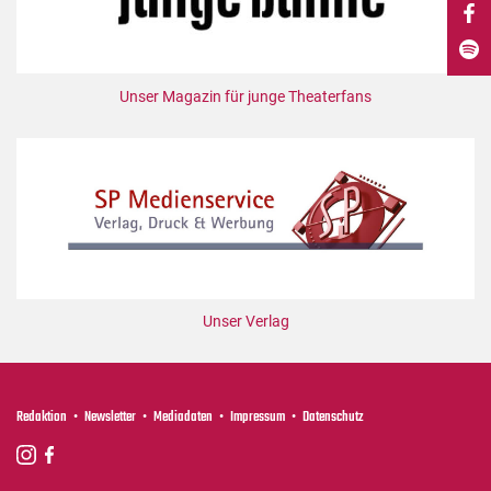
DdB-map
Kalender
Premierensuche
Unser Magazin für junge Theaterfans
Festival-Planer
Hefte
Alle Hefte
Leseproben
Podcast
Service
Unser Verlag
Shop / Abo
Newsletter
Redaktion
Redaktion
Newsletter
Mediadaten
Impressum
Datenschutz
Autor:innen
Partner