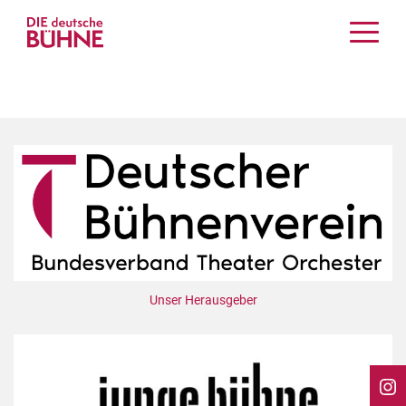
Kritiken
Schauspiel
Musiktheater
Tanz
Crossover
Bühnenwelt
Festivals & Veranstaltungen
Menschen & Theater
Themen
Unser Herausgeber
Internationales
Nachrufe
Medientipps