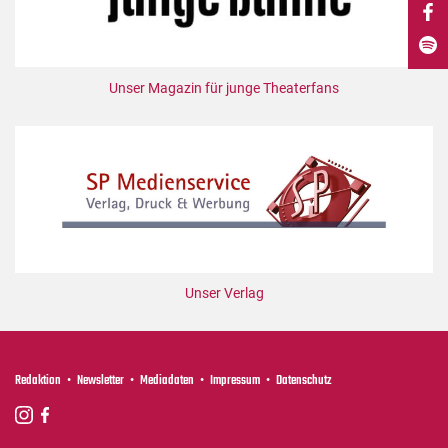
DdB-map
Kalender
Premierensuche
Unser Magazin für junge Theaterfans
Festival-Planer
Hefte
Alle Hefte
Leseproben
Podcast
Service
Unser Verlag
Shop / Abo
Newsletter
Redaktion
Redaktion
Newsletter
Mediadaten
Impressum
Datenschutz
Autor:innen
Partner