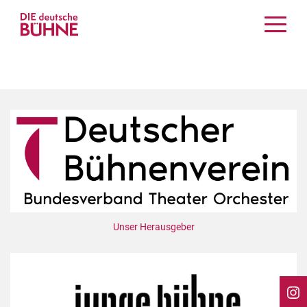
Kritiken
Schauspiel
Musiktheater
Tanz
Crossover
Bühnenwelt
Festivals & Veranstaltungen
Menschen & Theater
Themen
Unser Herausgeber
Internationales
Nachrufe
Medientipps