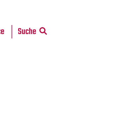
r
daten
ce
Suche