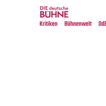
Tanz
Nachrufe
Crossover
Medientipps
Kritiken
Bühnenwelt
Dd