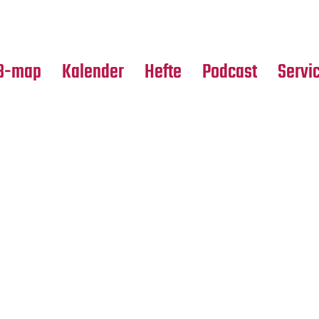
Premierensuche
Alle Hefte
Partne
Festival-Planer
Leseproben
Media
B-map
Kalender
Hefte
Podcast
Servi